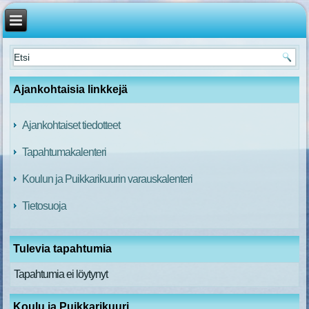
Ajankohtaisia linkkejä
Ajankohtaiset tiedotteet
Tapahtumakalenteri
Koulun ja Puikkarikuurin varauskalenteri
Tietosuoja
Tulevia tapahtumia
Tapahtumia ei löytynyt
Koulu ja Puikkarikuuri