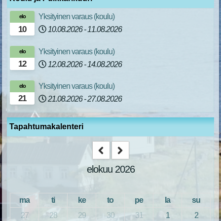
Yksityinen varaus (koulu)
elo
10
10.08.2026
-
11.08.2026
Yksityinen varaus (koulu)
elo
12
12.08.2026
-
14.08.2026
Yksityinen varaus (koulu)
elo
21
21.08.2026
-
27.08.2026
Tapahtumakalenteri
elokuu 2026
ma
ti
ke
to
pe
la
su
27
28
29
30
31
1
2