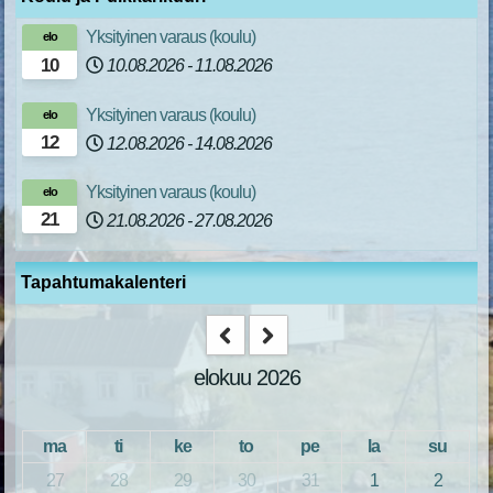
Yksityinen varaus (koulu)
elo
10
10.08.2026
-
11.08.2026
Yksityinen varaus (koulu)
elo
12
12.08.2026
-
14.08.2026
Yksityinen varaus (koulu)
elo
21
21.08.2026
-
27.08.2026
Tapahtumakalenteri
elokuu 2026
ma
ti
ke
to
pe
la
su
27
28
29
30
31
1
2