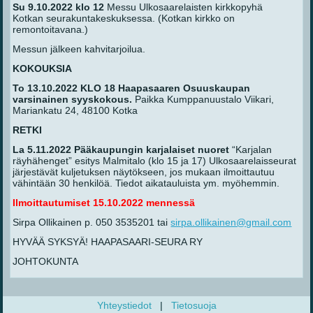
Su 9.10.2022 klo 12
Messu Ulkosaarelaisten kirkkopyhä
Kotkan seurakuntakeskuksessa. (Kotkan kirkko on
remontoitavana.)
Messun jälkeen kahvitarjoilua.
KOKOUKSIA
To 13.10.2022 KLO 18
Haapasaaren Osuuskaupan
varsinainen syyskokous.
Paikka Kumppanuustalo Viikari,
Mariankatu 24, 48100 Kotka
RETKI
La 5.11.2022 Pääkaupungin karjalaiset nuoret
“Karjalan
räyhähenget” esitys Malmitalo (klo 15 ja 17) Ulkosaarelaisseurat
järjestävät kuljetuksen näytökseen, jos mukaan ilmoittautuu
vähintään 30 henkilöä. Tiedot aikatauluista ym. myöhemmin.
Ilmoittautumiset 15.10.2022 mennessä
Sirpa Ollikainen p. 050 3535201 tai
sirpa.ollikainen@gmail.com
HYVÄÄ SYKSYÄ! HAAPASAARI-SEURA RY
JOHTOKUNTA
Yhteystiedot
|
Tietosuoja