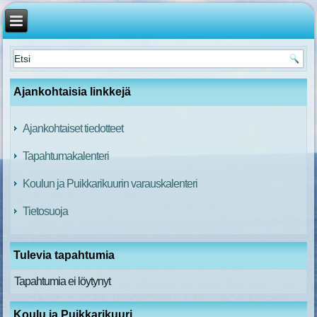
Ajankohtaisia linkkejä
Ajankohtaiset tiedotteet
Tapahtumakalenteri
Koulun ja Puikkarikuurin varauskalenteri
Tietosuoja
Tulevia tapahtumia
Tapahtumia ei löytynyt
Koulu ja Puikkarikuuri