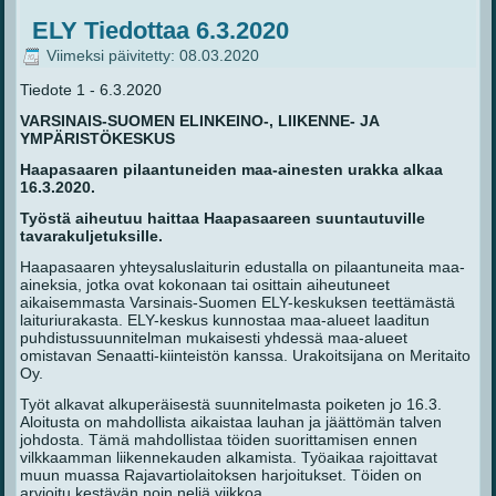
ELY Tiedottaa 6.3.2020
Viimeksi päivitetty: 08.03.2020
Tiedote 1 - 6.3.2020
VARSINAIS-SUOMEN ELINKEINO-, LIIKENNE- JA
YMPÄRISTÖKESKUS
Haapasaaren pilaantuneiden maa-ainesten urakka alkaa
16.3.2020.
Työstä aiheutuu haittaa Haapasaareen suuntautuville
tavarakuljetuksille.
Haapasaaren yhteysaluslaiturin edustalla on pilaantuneita maa-
aineksia, jotka ovat kokonaan tai osittain aiheutuneet
aikaisemmasta Varsinais-Suomen ELY-keskuksen teettämästä
laituriurakasta. ELY-keskus kunnostaa maa-alueet laaditun
puhdistussuunnitelman mukaisesti yhdessä maa-alueet
omistavan Senaatti-kiinteistön kanssa. Urakoitsijana on Meritaito
Oy.
Työt alkavat alkuperäisestä suunnitelmasta poiketen jo 16.3.
Aloitusta on mahdollista aikaistaa lauhan ja jäättömän talven
johdosta. Tämä mahdollistaa töiden suorittamisen ennen
vilkkaamman liikennekauden alkamista. Työaikaa rajoittavat
muun muassa Rajavartiolaitoksen harjoitukset. Töiden on
arvioitu kestävän noin neljä viikkoa.