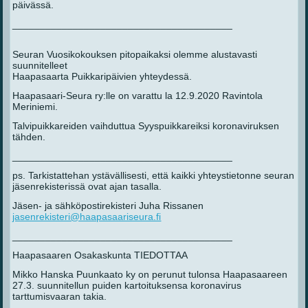
päivässä.
________________________________________
Seuran Vuosikokouksen pitopaikaksi olemme alustavasti
suunnitelleet
Haapasaarta Puikkaripäivien yhteydessä.
Haapasaari-Seura ry:lle on varattu la 12.9.2020 Ravintola
Meriniemi.
Talvipuikkareiden vaihduttua Syyspuikkareiksi koronaviruksen
tähden.
________________________________________
ps. Tarkistattehan ystävällisesti, että kaikki yhteystietonne seuran
jäsenrekisterissä ovat ajan tasalla.
Jäsen- ja sähköpostirekisteri Juha Rissanen
jasenrekisteri@haapasaariseura.fi
________________________________________
Haapasaaren Osakaskunta TIEDOTTAA
Mikko Hanska Puunkaato ky on perunut tulonsa Haapasaareen
27.3. suunnitellun puiden kartoituksensa koronavirus
tarttumisvaaran takia.