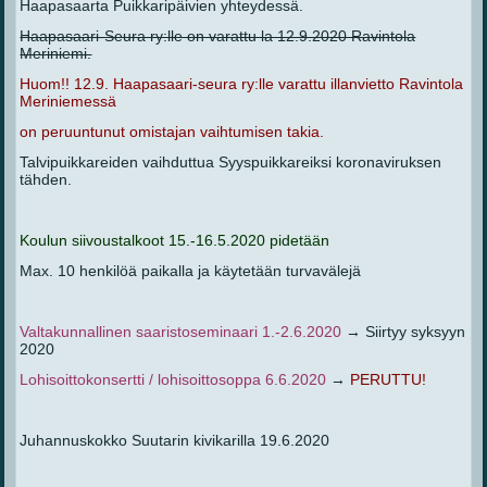
Haapasaarta Puikkaripäivien yhteydessä.
Haapasaari-Seura ry:lle on varattu la 12.9.2020 Ravintola
Meriniemi.
Huom!!
12.9. Haapasaari-seura ry:lle varattu illanvietto Ravintola
Meriniemessä
on peruuntunut omistajan vaihtumisen takia.
Talvipuikkareiden vaihduttua Syyspuikkareiksi koronaviruksen
tähden.
Koulun siivoustalkoot 15.-16.5.2020 pidetään
Max. 10 henkilöä paikalla ja käytetään turvavälejä
Valtakunnallinen saaristoseminaari 1.-2.6.2020
→ Siirtyy syksyyn
2020
Lohisoittokonsertti / lohisoittosoppa 6.6.2020
→
PERUTTU!
Juhannuskokko Suutarin kivikarilla 19.6.2020