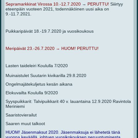
Sepramarkkinat Virossa 10.-12.7.2020
→
PERUTTU!
Siiirtyy
eteenpäin vuoteen 2021, todennäköinen uusi aika on
9.-11.7.2021.
Puikkaripäivät 18.-19.7.2020 ja vuosikoukous
Meripäivät 23.-26.7.2020 → HUOM! PERUTTU!
Lasten taideleiri Koululla 7/2020
Muinaistulet Suutarin kivikarilla 29.8.2020
Ongelmajätekuljetus kesän aikana
Elokuvailta Koululla 9/2020
Syyspuikkarit: Talvipuikkarit 40 v. lauantaina 12.9.2020 Ravintola
Meriniemi
Saaristovierailut
Saaren muut talkoot
HUOM! Jäsenmaksut 2020. Jäsenmaksuja ei lähetetä tänä
vuonna keväällä, johtuen vuosikokouksen peruuntumisesta.