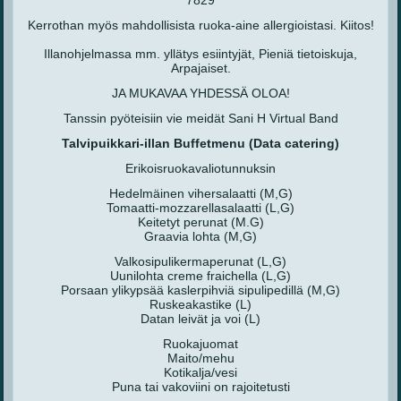
7829
Kerrothan myös mahdollisista ruoka-aine allergioistasi. Kiitos!
Illanohjelmassa mm. yllätys esiintyjät, Pieniä tietoiskuja,
Arpajaiset.
JA MUKAVAA YHDESSÄ OLOA!
Tanssin pyöteisiin vie meidät Sani H Virtual Band
Talvipuikkari-illan Buffetmenu (Data catering)
Erikoisruokavaliotunnuksin
Hedelmäinen vihersalaatti (M,G)
Tomaatti-mozzarellasalaatti (L,G)
Keitetyt perunat (M.G)
Graavia lohta (M,G)
Valkosipulikermaperunat (L,G)
Uunilohta creme fraichella (L,G)
Porsaan ylikypsää kaslerpihviä sipulipedillä (M,G)
Ruskeakastike (L)
Datan leivät ja voi (L)
Ruokajuomat
Maito/mehu
Kotikalja/vesi
Puna tai vakoviini on rajoitetusti