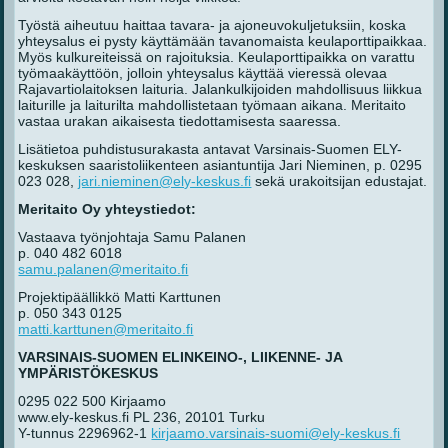
Työstä aiheutuu haittaa tavara- ja ajoneuvokuljetuksiin, koska
yhteysalus ei pysty käyttämään tavanomaista keulaporttipaikkaa.
Myös kulkureiteissä on rajoituksia. Keulaporttipaikka on varattu
työmaakäyttöön, jolloin yhteysalus käyttää vieressä olevaa
Rajavartiolaitoksen laituria. Jalankulkijoiden mahdollisuus liikkua
laiturille ja laiturilta mahdollistetaan työmaan aikana. Meritaito
vastaa urakan aikaisesta tiedottamisesta saaressa.
Lisätietoa puhdistusurakasta antavat Varsinais-Suomen ELY-
keskuksen saaristoliikenteen asiantuntija Jari Nieminen, p. 0295
023 028,
jari.nieminen@ely-keskus.fi
sekä urakoitsijan edustajat.
Meritaito Oy yhteystiedot:
Vastaava työnjohtaja Samu Palanen
p. 040 482 6018
samu.palanen@meritaito.fi
Projektipäällikkö Matti Karttunen
p. 050 343 0125
matti.karttunen@meritaito.fi
VARSINAIS-SUOMEN ELINKEINO-, LIIKENNE- JA
YMPÄRISTÖKESKUS
0295 022 500 Kirjaamo
www.ely-keskus.fi PL 236, 20101 Turku
Y-tunnus 2296962-1
kirjaamo.varsinais-suomi@ely-keskus.fi