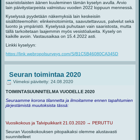
saaristolaisten äänen kuuleminen tämän kyselyn avulla. Arvio
lain päivitystarpeista valmistuu vuoden 2022 loppuun mennessä.
Kyselyssä pyydetään näkemyksiä lain keskeisiin
sisältöteemoihin: elinkeinotoiminta, saavutettavuus, palvelut sekä
luonto ja ympäristö. Kyselyssä puhutaan vain saaristosta, mutta
tällä tarkoitetaan laajemmin myös vesistöalueita. Kysely on
kaikille avoin. Vastausaikaa on 15.4.2022 asti.
Linkki kyselyyn:
https://link.webropolsurveys.com/S/B1C5B46080CA345D
Seuran toimintaa 2020
Viimeksi päivitetty: 24.08.2020
TOIMINTASUUNNITELMA VUODELLE 2020
Seuraamme korona tilannetta ja ilmoitamme ennen tapahtumien
järjestämistä muutoksista tässä:
Vuosikokous ja Talvipuikkarit 21.03.2020 → PERUTTU
Seuran Vuosikokouksen pitopaikaksi olemme alustavasti
suunnitelleet