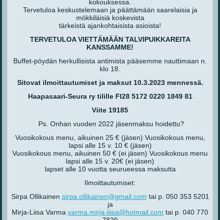
kokouksessa.
Tervetuloa keskustelemaan ja päättämään saarelaisia ja
mökkiläisiä koskevista
tärkeistä ajankohtaisista asioista!
TERVETULOA VIETTÄMÄÄN TALVIPUIKKAREITA
KANSSAMME!
Buffet-pöydän herkullisista antimista pääsemme nauttimaan n.
klo 18.
Sitovat ilmoittautumiset ja maksut 10.3.2023 mennessä.
Haapasaari-Seura ry tilille FI28 5172 0220 1849 81
Viite 19185
Ps. Onhan vuoden 2022 jäsenmaksu hoidettu?
Vuosikokous menu, aikuinen 25 € (jäsen) Vuosikokous menu,
lapsi alle 15 v. 10 € (jäsen)
Vuosikokous menu, aikuinen 50 € (ei jäsen) Vuosikokous menu
lapsi alle 15 v. 20€ (ei jäsen)
lapset alle 10 vuotta seurueessa maksutta
Ilmoittautumiset:
Sirpa Ollikainen
sirpa.ollikainen@gmail.com
tai p. 050 353 5201
ja
Mirja-Liisa Varma
varma.mirja-liisa@hotmail.com
tai p. 040 770