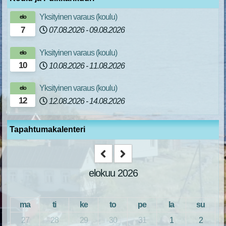
Yksityinen varaus (koulu)
elo
7
07.08.2026
-
09.08.2026
Yksityinen varaus (koulu)
elo
10
10.08.2026
-
11.08.2026
Yksityinen varaus (koulu)
elo
12
12.08.2026
-
14.08.2026
Tapahtumakalenteri
elokuu 2026
ma
ti
ke
to
pe
la
su
27
28
29
30
31
1
2