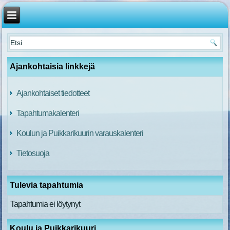
Ajankohtaisia linkkejä
Ajankohtaiset tiedotteet
Tapahtumakalenteri
Koulun ja Puikkarikuurin varauskalenteri
Tietosuoja
Tulevia tapahtumia
Tapahtumia ei löytynyt
Koulu ja Puikkarikuuri