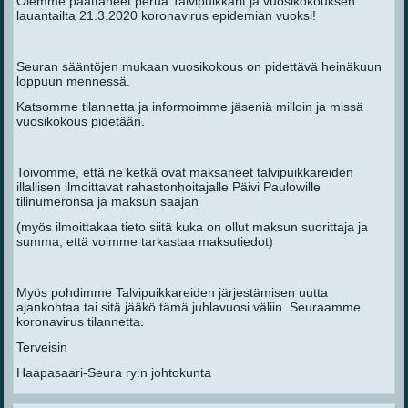
Olemme päättäneet perua Talvipuikkarit ja vuosikokouksen
lauantailta 21.3.2020 koronavirus epidemian vuoksi!
Seuran sääntöjen mukaan vuosikokous on pidettävä heinäkuun
loppuun mennessä.
Katsomme tilannetta ja informoimme jäseniä milloin ja missä
vuosikokous pidetään.
Toivomme, että ne ketkä ovat maksaneet talvipuikkareiden
illallisen ilmoittavat rahastonhoitajalle Päivi Paulowille
tilinumeronsa ja maksun saajan
(myös ilmoittakaa tieto siitä kuka on ollut maksun suorittaja ja
summa, että voimme tarkastaa maksutiedot)
Myös pohdimme Talvipuikkareiden järjestämisen uutta
ajankohtaa tai sitä jääkö tämä juhlavuosi väliin. Seuraamme
koronavirus tilannetta.
Terveisin
Haapasaari-Seura ry:n johtokunta