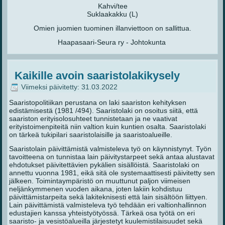
Kahvi/tee
Suklaakakku (L)
Omien juomien tuominen illanviettoon on sallittua.
Haapasaari-Seura ry - Johtokunta
Kaikille avoin saaristolakikysely
Viimeksi päivitetty: 31.03.2022
Saaristopolitiikan perustana on laki saariston kehityksen
edistämisestä (1981 /494). Saaristolaki on osoitus siitä, että
saariston erityisolosuhteet tunnistetaan ja ne vaativat
erityistoimenpiteitä niin valtion kuin kuntien osalta. Saaristolaki
on tärkeä tukipilari saaristolaisille ja saaristoalueille.
Saaristolain päivittämistä valmisteleva työ on käynnistynyt. Työn
tavoitteena on tunnistaa lain päivitystarpeet sekä antaa alustavat
ehdotukset päivitettävien pykälien sisällöistä. Saaristolaki on
annettu vuonna 1981, eikä sitä ole systemaattisesti päivitetty sen
jälkeen. Toimintaympäristö on muuttunut paljon viimeisen
neljänkymmenen vuoden aikana, joten lakiin kohdistuu
päivittämistarpeita sekä lakiteknisesti että lain sisältöön liittyen.
Lain päivittämistä valmisteleva työ tehdään eri valtionhallinnon
edustajien kanssa yhteistyötyössä. Tärkeä osa työtä on eri
saaristo- ja vesistöalueilla järjestetyt kuulemistilaisuudet sekä