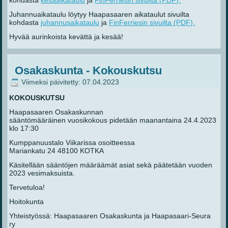
kohdasta
kesäaikataulu
ja
FinFerriesin sivuilta (PDF).
Juhannuaikataulu löytyy Haapasaaren aikataulut sivuilta
kohdasta
juhannusaikataulu
ja
FinFerriesin sivuilta (PDF).
Hyvää aurinkoista kevättä ja kesää!
Osakaskunta - Kokouskutsu
Viimeksi päivitetty: 07.04.2023
KOKOUSKUTSU
Haapasaaren Osakaskunnan
sääntömääräinen vuosikokous pidetään maanantaina 24.4.2023
klo 17:30
Kumppanuustalo Viikarissa osoitteessa
Mariankatu 24 48100 KOTKA
Käsitellään sääntöjen määräämät asiat sekä päätetään vuoden
2023 vesimaksuista.
Tervetuloa!
Hoitokunta
Yhteistyössä: Haapasaaren Osakaskunta ja Haapasaari-Seura
ry