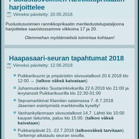
harjoittelee
Viimeksi päivitetty: 20.05.2018
Puolustusvoimien rannikkoprikaatin meritiedustelupataljoona
harjoittelee saaristossamme viikkoina 17 ja 20.
Olemmehan myötämielisiä toimintaa kohtaan!
Haapasaari-seuran tapahtumat 2018
Viimeksi päivitetty: 12.06.2018
Puikkarikuurin ja ympäristön siivoustalkoot 20.6.2018 klo
12:00 → (
talkoo väkeä kaivataan
)
Juhannuskokko Suutarinkivikarilla 22.6.2018 klo 21:00 ja
levytanssit Puikkarikuurilla klo 22:30-01:00
Sepramarkkinat Klamilan satamassa 7.-8.7.2018.
Jäsenien esiintymistä markkinoilla kyselty!
Vanhankylänmaan siivoustalkoot 14,7. Lähtö klo 10:00
kaupan laiturista, paluu klo 15:00. (
talkoo väkeä
kaivataan
)
Puikkaripäivät 21.-22.7.2018 (
talkooväkeä tarvitaan
).
Tarkempi aikataulu seuran sivuilla.