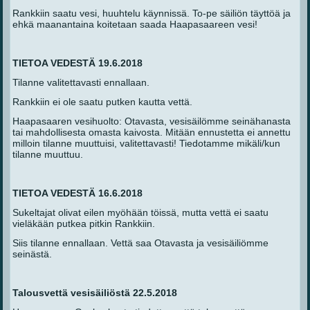
Rankkiin saatu vesi, huuhtelu käynnissä. To-pe säiliön täyttöä ja
ehkä maanantaina koitetaan saada Haapasaareen vesi!
TIETOA VEDESTÄ 19.6.2018
Tilanne valitettavasti ennallaan.
Rankkiin ei ole saatu putken kautta vettä.
Haapasaaren vesihuolto: Otavasta, vesisäilömme seinähanasta
tai mahdollisesta omasta kaivosta. Mitään ennustetta ei annettu
milloin tilanne muuttuisi, valitettavasti! Tiedotamme mikäli/kun
tilanne muuttuu.
TIETOA VEDESTÄ 16.6.2018
Sukeltajat olivat eilen myöhään töissä, mutta vettä ei saatu
vieläkään putkea pitkin Rankkiin.
Siis tilanne ennallaan. Vettä saa Otavasta ja vesisäiliömme
seinästä.
Talousvettä vesisäiliöstä 22.5.2018