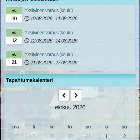
Yksityinen varaus (koulu)
elo
10
10.08.2026
-
11.08.2026
Yksityinen varaus (koulu)
elo
12
12.08.2026
-
14.08.2026
Yksityinen varaus (koulu)
elo
21
21.08.2026
-
27.08.2026
Tapahtumakalenteri
elokuu 2026
ma
ti
ke
to
pe
la
su
27
28
29
30
31
1
2