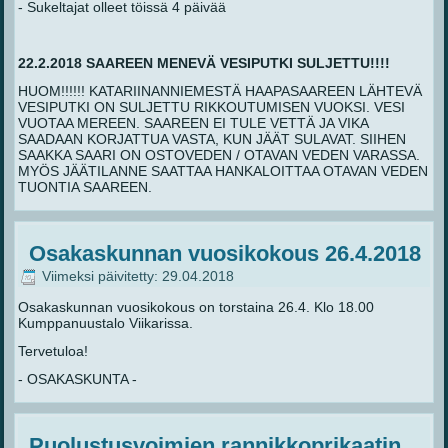
- Sukeltajat olleet töissä 4 päivää
22.2.2018 SAAREEN MENEVÄ VESIPUTKI SULJETTU!!!!
HUOM!!!!!! KATARIINANNIEMESTÄ HAAPASAAREEN LÄHTEVÄ
VESIPUTKI ON SULJETTU RIKKOUTUMISEN VUOKSI. VESI
VUOTAA MEREEN. SAAREEN EI TULE VETTÄ JA VIKA
SAADAAN KORJATTUA VASTA, KUN JÄÄT SULAVAT. SIIHEN
SAAKKA SAARI ON OSTOVEDEN / OTAVAN VEDEN VARASSA.
MYÖS JÄÄTILANNE SAATTAA HANKALOITTAA OTAVAN VEDEN
TUONTIA SAAREEN.
Osakaskunnan vuosikokous 26.4.2018
Viimeksi päivitetty: 29.04.2018
Osakaskunnan vuosikokous on torstaina 26.4. Klo 18.00
Kumppanuustalo Viikarissa.
Tervetuloa!
- OSAKASKUNTA -
Puolustusvoimien rannikkoprikaatin