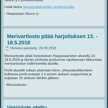
Seura ry:n johtokunnasta!
Lisää tietoa
Sepramarkkinoiden verkkosivuilta
.
- Haapasaari-Seura ry -
Merivartiosto pitää harjoituksen 13. -
18.5.2018
Viimeksi päivitetty: 20.05.2018
Merivartiosto pitää harjoituksen Haapasaariston alueella 13-
18.5.2018 ja tämän johdosta joudumme rajoittamaan liikkumista
merivartioston hallinnoimilla alueilla.
Portti alueelle tullaan pitämään kiinni, yhteysalusliikenteen
kulkiessa portti avataan 1 h ennen aluksen saapumista ja
suljetaan 1h aluksen lähdön jälkeen.
- Merivartiosto -
Vesinäyte otettu