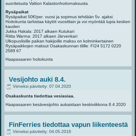
suoritetusta Valtion Kalastonhoitomaksusta.
Rysäpaikat
Rysäpaikat 50€/per. vuosi ja sopimus tehdään 5v. ajaksi.
Hoitokunta tarkistaa käytöt vuosittain ja voi myöntää lupia kesken
kauden
Jukka Hakala: 2017 alkaen Kutukari
Riitta Warma: 2017 alkaen Järvenkari
Ulkopuolisille paikan hakijoille maksu on kolminkertainen
Rysäpaikkojen maksut Osakaskunnan tilille: FI24 5172 0220
2589 67
Haapasaaren hoitokunta
Vesijohto auki 8.4.
Viimeksi päivitetty: 07.04.2020
Osakaskunta tiedottaa vesiasiaa.
Haapasaaren kesävesijohto aukaistaan keskiviikkona 8.4.2020
FinFerries tiedottaa vapun liikenteestä
Viimeksi päivitetty: 04.05.2018