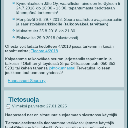
Kymenlaakson Jäte Oy, vaarallisten aineiden keräyksen ti
24.7.2018 klo 10:00 - 13:00, tapahtumasta tiedotetaan
lähempänä tarkemmin!
Meripäivät 26.-29.7.2018. Seura osallistuu avajaisparaatiin
ja saaristolaismarkkinoille (
talkooväkeä tarvitaan
)
Muinaistulet 25.8.2018 klo 21:30
Elokuvailta 29.9.2018 (alustavasti)
Ohesta voit ladata tiedotteen 4/2018 jossa tarkemmin kesän
tapahtumista;
Tiedote 4/2018
Kaipaamme talkooväkeä seuran järjestämiin tapahtumiin ja
talkoisiin! Olethan yhteydessä Sirpa Ollikaiseen puh. 050 353
5201 tai kehen tahansa
johtokunnasta
! Tervetuloa iloiseen
joukkoon touhuamaan yhdessä!
-
Haapasaari-Seura ry
-
Tietosuoja
Viimeksi päivitetty: 27.01.2025
Haapasaari.net on sitoutunut suojaamaan sivustonsa käyttäjiä.
Tietosuojaselosteella tiedotamme verkkosivujemme käyttäjiä
henkilötietojen käsittelystä. Kukin sivuille rekisteröitynyt on