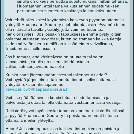
sinulla on oikeus peruuttaa suostumuksesi milloin tahansa.
Huomaathan, ettei tämä vaikuta ennen suostumuksen
peruuttamista suoritetun käsittelyn lainmukaisuuteen.
Voit tehdä oikeuksiesi käyttämistä koskevan pyynnön ottamalla
yhteyttä Haapasaari-Seura ry:n johtokuntalaisiin. Pyynnön tulee
olla riittävällä tavalla yksilöity, jotta voimme todentaa
henkilöllisyytesi. Jos jossakin tapauksessa emme pysty joltain
osin toteuttamaan pyyntöäsi, kuten poistamaan kaikkia tietoja
joiden säilyttämiseen meillä on lakisääteinen velvollisuus,
ilmoitamme sinulle asiasta.
Jos huomaat, että käsittelyssä on puutteita tai se on
lainvastaista, sinulla on oikeus tehdä asiasta
valitus tietosuojaviranomaiselle.
Kuinka saan järjestelmään itsestäni tallennetut tiedot?
Voit pyytää järjestelmiin tallennetut tiedot itsellesi ottamalla
yhteyttä rekisterinhoitajaamme:
paivi.paulow@haapasaariseura.fi
Voit itse päättää sinulle kohdistetusta tiedottamisesta ja
palveluista ja ottaa tai olla ottamatta vastaan erilaisia viestejä.
Rekisteröity voi myös koska tahansa lopettaa rekisteröintitilinsä
ja pyytää Haapasaari-Seura ry:tä poistamaan omat tietonsa
ottamalla meihin yhteyttä.
Huom! Joissain tapauksissa kaikkea tietoa ei voida poistaa ja
lainsäädäntö voi vaatia säilyttämään osan tiedoista.