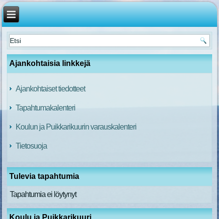
Ajankohtaisia linkkejä
Ajankohtaiset tiedotteet
Tapahtumakalenteri
Koulun ja Puikkarikuurin varauskalenteri
Tietosuoja
Tulevia tapahtumia
Tapahtumia ei löytynyt
Koulu ja Puikkarikuuri