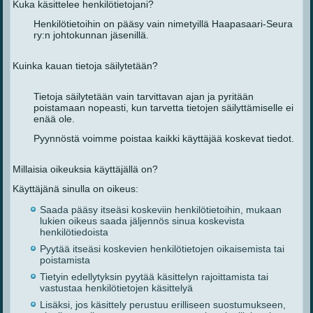
Kuka käsittelee henkilötietojani?
Henkilötietoihin on pääsy vain nimetyillä Haapasaari-Seura
ry:n johtokunnan jäsenillä.
Kuinka kauan tietoja säilytetään?
Tietoja säilytetään vain tarvittavan ajan ja pyritään
poistamaan nopeasti, kun tarvetta tietojen säilyttämiselle ei
enää ole.
Pyynnöstä voimme poistaa kaikki käyttäjää koskevat tiedot.
Millaisia oikeuksia käyttäjällä on?
Käyttäjänä sinulla on oikeus:
Saada pääsy itseäsi koskeviin henkilötietoihin, mukaan
lukien oikeus saada jäljennös sinua koskevista
henkilötiedoista
Pyytää itseäsi koskevien henkilötietojen oikaisemista tai
poistamista
Tietyin edellytyksin pyytää käsittelyn rajoittamista tai
vastustaa henkilötietojen käsittelyä
Lisäksi, jos käsittely perustuu erilliseen suostumukseen,