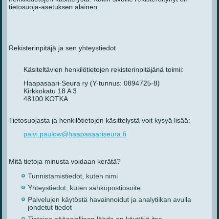
tietosuoja-asetuksen alainen.
Rekisterinpitäjä ja sen yhteystiedot
Käsiteltävien henkilötietojen rekisterinpitäjänä toimii:
Haapasaari-Seura ry (Y-tunnus: 0894725-8)
Kirkkokatu 18 A 3
48100 KOTKA
Tietosuojasta ja henkilötietojen käsittelystä voit kysyä lisää:
paivi.paulow@haapasaariseura.fi
Mitä tietoja minusta voidaan kerätä?
Tunnistamistiedot, kuten nimi
Yhteystiedot, kuten sähköpostiosoite
Palvelujen käytöstä havainnoidut ja analytiikan avulla
johdetut tiedot
Tietojen pääasiallinen lähde on käyttäjä itse