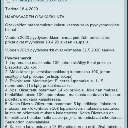
Viimeksi päivitetty: 26.04.2020
Tiedote 18.4.2020
HAAPASAAREN OSAKASKUNTA
Osakkaiden määrämaksut kalastuksessa sekä pyydysmerkkien
hinnat
Vuoden 2020 pyydysmerkkien hinnat pidetään entisellään,
prikat ovat myynnissä 19.4.20 alkaen kaupalla.
Vuoden 2019 pyydysmerkit ovat voimassa 31.5.2020 saakka.
Pyydysmerkit
1. Lupamaksu osakkaalta 10€, johon sisältyy 5 kpl prikkoja.
Lisäprikat 1€/ kpl.
2. Mökkiläiset (ei vesialueosakkaat) lupamaksu 10€, johon
sisältyy 5 kpl prikkoja. (ei lisäprikkoja)
3. Erikoisluvat: Merivartijat: Ei peritä lupamaksua. 1-15
numeroidut (15 kpl.) prikat ilmaiseksi.
4. Kps: Oikeutettu ostamaan 14 kpl prikkoja. Jokainen maksaa
henkilökohtaisen 10€ lupamaksun, maksusta saatavaa kuittia on
pidettävä mukana kalastaessa.
5. Kotka Divers: Oikeutettu ostamaan 5 kpl prikkoja. Jokainen
maksaa henkilökohtaisen 10€ lupamaksun, maksusta saatavaa
kuittia on pidettävä mukana kalastaessa. Kotka Diversien on
toimitettava hoitokunnalle asiakirja, jolla he todistavat oikeutensa
Sauluodon vuokralaisina.
6. Kaikkien lupia ostavien 18-65vuotiaiden on esitettävä todistus