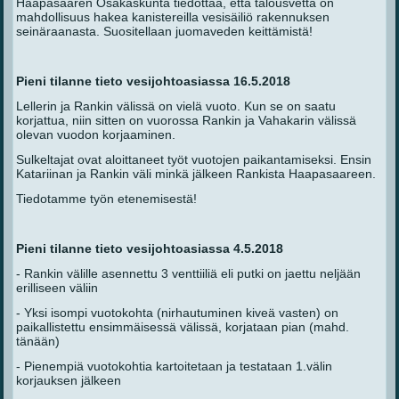
Haapasaaren Osakaskunta tiedottaa, että talousvettä on
mahdollisuus hakea kanistereilla vesisäiliö rakennuksen
seinäraanasta. Suositellaan juomaveden keittämistä!
Pieni tilanne tieto vesijohtoasiassa 16.5.2018
Lellerin ja Rankin välissä on vielä vuoto. Kun se on saatu
korjattua, niin sitten on vuorossa Rankin ja Vahakarin välissä
olevan vuodon korjaaminen.
Sulkeltajat ovat aloittaneet työt vuotojen paikantamiseksi. Ensin
Katariinan ja Rankin väli minkä jälkeen Rankista Haapasaareen.
Tiedotamme työn etenemisestä!
Pieni tilanne tieto vesijohtoasiassa 4.5.2018
- Rankin välille asennettu 3 venttiiliä eli putki on jaettu neljään
erilliseen väliin
- Yksi isompi vuotokohta (nirhautuminen kiveä vasten) on
paikallistettu ensimmäisessä välissä, korjataan pian (mahd.
tänään)
- Pienempiä vuotokohtia kartoitetaan ja testataan 1.välin
korjauksen jälkeen