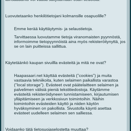
Luovutetaanko henkilötietojani kolmansille osapuolille?
Emme kerää käyttäytymis- ja selaustietoja.
Tarvittaessa luovutamme tietoja viranomaisten pyynnöstä,
informoimme tietopyynnöistä aina myös rekisteröitynyttä, jos
se on lain puitteissa sallittua.
Käytetäänkö kaupan sivuillla evästeitä ja mitä ne ovat?
Haapasaari.net käyttää evästeitä (”cookies”) ja muita
vastaavia tekniikoita, kuten selaimen paikallista varastoa
(“local storage”). Evästeet ovat päätelaitteen selaimen ja
palvelimen välisiä pieniä tekstitiedostoja. Käytämme
evästeitä rekisteröidyneen tunnistamiseen, kirjautumisen
ylläpitämiseen ja verkkosivun toimintoihin. Näihin
toimintoihin evästeiden käyttö ja niiden käytön
hyväksyminen on pakollista. Sivustolla käynti asettaa
evästeet uudelleen selaimen sen salliessa.
Voidaanko tätä tietosuojaselostetta muuttaa?