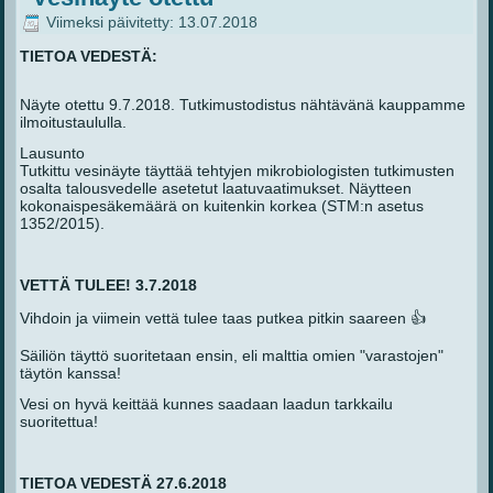
Viimeksi päivitetty: 13.07.2018
TIETOA VEDESTÄ:
Näyte otettu 9.7.2018. Tutkimustodistus nähtävänä kauppamme
ilmoitustaululla.
Lausunto
Tutkittu vesinäyte täyttää tehtyjen mikrobiologisten tutkimusten
osalta talousvedelle asetetut laatuvaatimukset. Näytteen
kokonaispesäkemäärä on kuitenkin korkea (STM:n asetus
1352/2015).
VETTÄ TULEE! 3.7.2018
Vihdoin ja viimein vettä tulee taas putkea pitkin saareen 👍
Säiliön täyttö suoritetaan ensin, eli malttia omien "varastojen"
täytön kanssa!
Vesi on hyvä keittää kunnes saadaan laadun tarkkailu
suoritettua!
TIETOA VEDESTÄ 27.6.2018