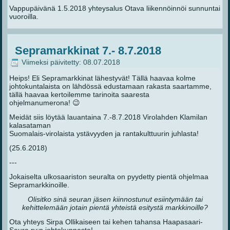
Vappupäivänä 1.5.2018 yhteysalus Otava liikennöinnöi sunnuntai
vuoroilla.
Sepramarkkinat 7.- 8.7.2018
Viimeksi päivitetty: 08.07.2018
Heips! Eli Sepramarkkinat lähestyvät! Tällä haavaa kolme
johtokuntalaista on lähdössä edustamaan rakasta saartamme,
tällä haavaa kertoilemme tarinoita saaresta
ohjelmanumerona!
😉
Meidät siis löytää lauantaina 7.-8.7.2018 Virolahden Klamilan
kalasataman
Suomalais-virolaista ystävyyden ja rantakulttuurin juhlasta!
(25.6.2018)
---
Jokaiselta ulkosaariston seuralta on pyydetty pientä ohjelmaa
Sepramarkkinoille.
Olisitko sinä seuran jäsen kiinnostunut esiintymään tai
kehittelemään jotain pientä yhteistä esitystä markkinoille?
Ota yhteys Sirpa Ollikaiseen tai kehen tahansa Haapasaari-