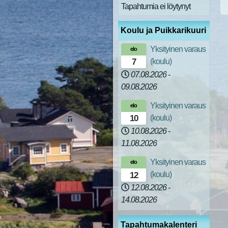
Tapahtumia ei löytynyt
Koulu ja Puikkarikuuri
Yksityinen varaus
elo
(koulu)
7
07.08.2026
-
09.08.2026
Yksityinen varaus
elo
(koulu)
10
10.08.2026
-
11.08.2026
Yksityinen varaus
elo
(koulu)
12
12.08.2026
-
14.08.2026
Tapahtumakalenteri