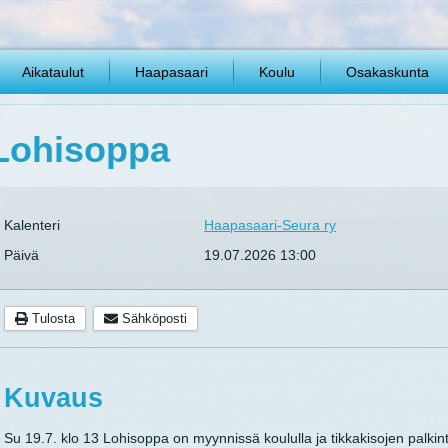
Aikataulut
Haapasaari
Koulu
Osakaskunta
Lohisoppa
Kalenteri
Haapasaari-Seura ry
Päivä
19.07.2026
13:00
Tulosta
Sähköposti
Kuvaus
Su 19.7. klo 13 Lohisoppa on myynnissä koululla ja tikkakisojen palkin