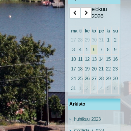
elokuu
2026
ma
ti
ke
to
pe
la
su
27
28
29
30
31
1
2
3
4
5
6
7
8
9
10
11
12
13
14
15
16
17
18
19
20
21
22
23
24
25
26
27
28
29
30
31
1
2
3
4
5
6
Arkisto
huhtikuu, 2023
maaliskuu, 2023