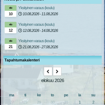
Yksityinen varaus (koulu)
elo
10
10.08.2026
-
11.08.2026
Yksityinen varaus (koulu)
elo
12
12.08.2026
-
14.08.2026
Yksityinen varaus (koulu)
elo
21
21.08.2026
-
27.08.2026
Tapahtumakalenteri
elokuu 2026
ma
ti
ke
to
pe
la
su
27
28
29
30
31
1
2