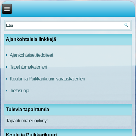
Ajankohtaisia linkkejä
Ajankohtaiset tiedotteet
Tapahtumakalenteri
Koulun ja Puikkarikuurin varauskalenteri
Tietosuoja
Tulevia tapahtumia
Tapahtumia ei löytynyt
Koulu ja Puikkarikuuri