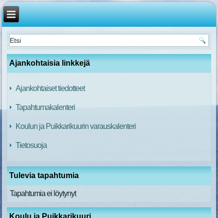
Ajankohtaisia linkkejä
Ajankohtaiset tiedotteet
Tapahtumakalenteri
Koulun ja Puikkarikuurin varauskalenteri
Tietosuoja
Tulevia tapahtumia
Tapahtumia ei löytynyt
Koulu ja Puikkarikuuri