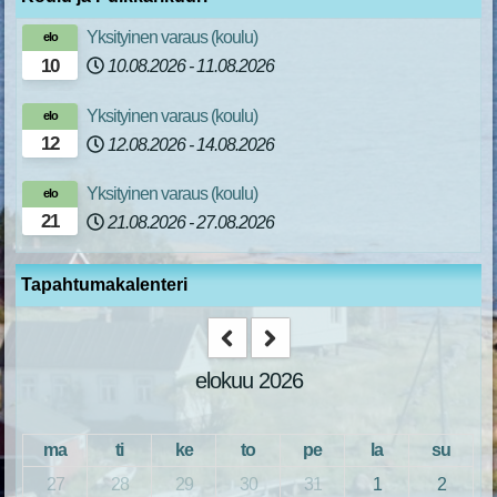
Yksityinen varaus (koulu)
elo
10
10.08.2026
-
11.08.2026
Yksityinen varaus (koulu)
elo
12
12.08.2026
-
14.08.2026
Yksityinen varaus (koulu)
elo
21
21.08.2026
-
27.08.2026
Tapahtumakalenteri
elokuu 2026
ma
ti
ke
to
pe
la
su
27
28
29
30
31
1
2