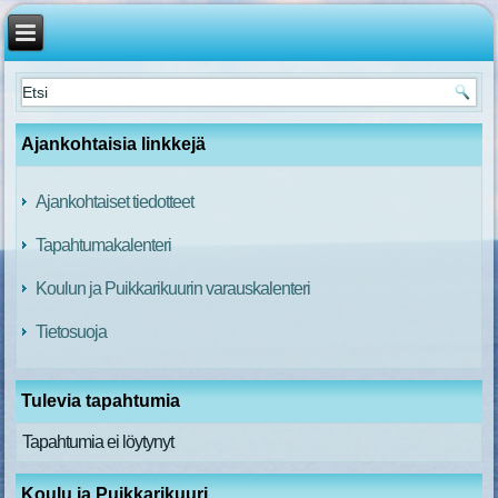
Ajankohtaisia linkkejä
Ajankohtaiset tiedotteet
Tapahtumakalenteri
Koulun ja Puikkarikuurin varauskalenteri
Tietosuoja
Tulevia tapahtumia
Tapahtumia ei löytynyt
Koulu ja Puikkarikuuri